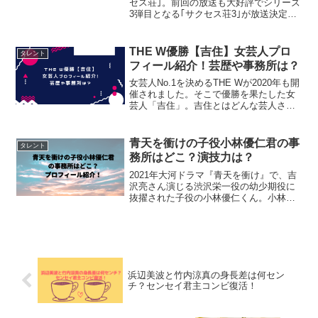
セス荘｣。前回の放送も大好評でシリーズ
3弾目となる｢サクセス荘3｣が放送決定と
なりました。今回の｢サクセス荘3｣から新
たな住人に決定したマカロン立石俊樹さ
ん。この記事では、新しくサクセス荘の
THE W優勝【吉住】女芸人プロ
タレント
住人とな...
フィール紹介！芸歴や事務所は？
女芸人No.1を決めるTHE Wが2020年も開
催されました。そこで優勝を果たした女
芸人「吉住」。吉住とはどんな芸人さん
なのか？芸歴や事務所、年齢などのプロ
フィールを紹介します！！女芸人【吉
住】プロフィール吉住が「THE W」優勝
青天を衝けの子役小林優仁君の事
タレント
#THE...
務所はどこ？演技力は？
2021年大河ドラマ『青天を衝け』で、吉
沢亮さん演じる渋沢栄一役の幼少期役に
抜擢された子役の小林優仁くん。小林優
仁くんの経歴やプロフィール、演技力な
どについて調べてみました！子役小林優
仁君のプロフィール紹介！事務所は？ こ
の投稿をInsta...
浜辺美波と竹内涼真の身長差は何セン
チ？センセイ君主コンビ復活！