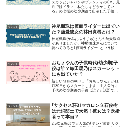
スカッとジャパンやブレンディのCM、最
近ではドラマ「私たちはどうかしてい
る」の七桜の幼少期役で出演した子役の
宮崎歩夢(みやざきあゆむ)ちゃん。宮崎歩
夢ちゃんの年齢や経歴についてプロフィ
ールを紹介していきます！子役の宮崎歩
神尾楓珠は仮面ライダーに出てい
タレント
夢がかわいい！かわい...
た？熱愛彼女の林田真尋とは？
神尾楓珠(かみおふうじゅ)さんの熱愛報道
がありましたが、神尾楓珠さんについて
調べてみると｢仮面ライダー｣という検索
結果が。神尾楓珠さんは仮面ライダーに
出演していたのでしょうか？神尾楓珠さ
んについて熱愛が発覚した林田真尋さん
おちょやんの子供時代(幼少期)子
タレント
についても調査して...
役は誰？毎田暖乃はスカーレット
にも出ていた？
新しいNHKの朝ドラ「おちょやん」が11
月30日からスタートします。主人公竹井
千代の幼少期役の子役は誰？と話題で
す。早速おちょやんの子供時代を演じる
子役について調べてみました。前々作の
朝ドラ｢スカーレット｣にも出ていた子の
｢サクセス荘3｣マカロン立石俊樹
タレント
ようですが本当でし...
は元消防士で天然！彼女は？既婚
者って本当？
2.5次元舞台で大人気の｢テレビ演劇 サク