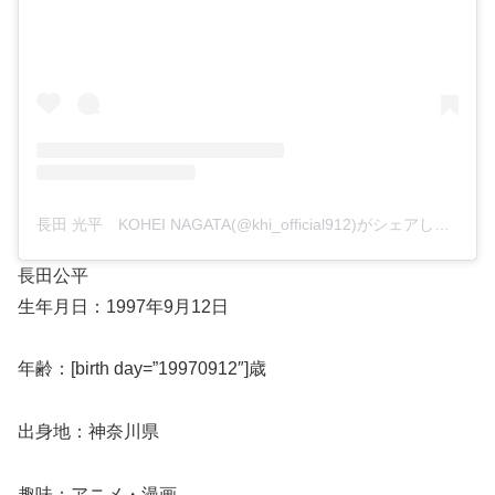
長田 光平 KOHEI NAGATA(@khi_official912)がシェアした投稿
長田公平
生年月日：1997年9月12日
年齢：[birth day=”19970912″]歳
出身地：神奈川県
趣味：アニメ・漫画