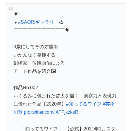
💗＿＿＿＿＿＿＿＿＿＿＿
👧
#SAORIギャラリー
🎨
￣￣￣￣￣￣￣￣￣￣￣💗
3歳にしてその才能を
いかんなく発揮する
剣崎家・佐織画伯による
アート作品を紹介🖼️
作品No.002
おくるみに包まれた啓太を描く、洞察力と表現力
に優れた作品【2020年】
#知ってるワイフ
#芸術
の秋
pic.twitter.com/IATFjkzksR
— 「 知ってるワイフ 」 【公式】2021年1月スタ