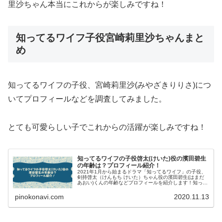
里沙ちゃん本当にこれからが楽しみですね！
知ってるワイフ子役宮崎莉里沙ちゃんまと
め
知ってるワイフの子役、宮崎莉里沙(みやざきりりさ)につ
いてプロフィールなどを調査してみました。
とても可愛らしい子でこれからの活躍が楽しみですね！
知ってるワイフの子役啓太(けいた)役の濱田碧生
の年齢は？プロフィール紹介！
2021年1月から始まるドラマ「知ってるワイフ」の子役、
剣持啓太（けんもち けいた）ちゃん役の濱田碧生(はまだ
あおい)くんの年齢などプロフィールを紹介します！知って
るワイフ子役・濱田碧生プロフィール【公式担当は見た👀
📷】🌻🌷🌻🌷🌻🌷🌻🌷🌻🌷...
pinokonavi.com
2020.11.13