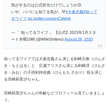
気がするのは公式担当だけでしょうか😊
いや、パパにも似てる気が…💚
#大倉忠義
#知って
るワイフ
pic.twitter.com/aiyCtrkb4t
— 「 知ってるワイフ 」 【公式】2021年1月スタ
ート木曜10時 (@WifeShitteru)
August 26, 2020
知ってるワイフでは大倉忠義さん演じる剣崎元春（けんざ
き・もとはる）と、広瀬アリスさん演じる剣崎澪（けんざ
き・みお）の子供剣持佐織（けんもち さおり）役を演じ
る宮崎莉里沙ちゃん。
宮崎莉里沙ちゃんの年齢などプロフィール見ていきましょ
う。