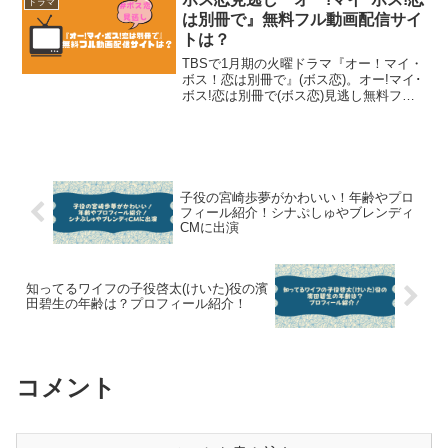
ドラマ
た黒沢と安達の...
は別冊で』無料フル動画配信サイ
トは？
TBSで1月期の火曜ドラマ『オー！マイ・
ボス！恋は別冊で』(ボス恋)。オー!マイ･
ボス!恋は別冊で(ボス恋)見逃し無料フル
動画配信サイトは？▲▲ボス恋見逃し配
信中！▲▲オー!マイ･ボス!恋は別冊で(ボ
ス恋)あらすじ主人公鈴木奈未(上白石萌
音...
子役の宮崎歩夢がかわいい！年齢やプロ
フィール紹介！シナぷしゅやブレンディ
CMに出演
知ってるワイフの子役啓太(けいた)役の濱
田碧生の年齢は？プロフィール紹介！
コメント