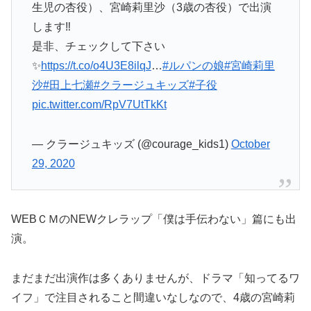
生児の杏役）、宮崎莉里沙（3歳の杏役）で出演
します‼️
是非、チェックして下さい
✨
https://t.co/o4U3E8ilqJ
…
#ルパンの娘
#宮崎莉里
沙
#田上七瀬
#クラージュキッズ
#子役
pic.twitter.com/RpV7UtTkKt
— クラージュキッズ (@courage_kids1)
October
29, 2020
WEBＣＭのNEWクレラップ「僕は手伝わない」篇にも出
演。
まだまだ出演作は多くありませんが、ドラマ「知ってるワ
イフ」で注目されること間違いなしなので、4歳の宮崎莉