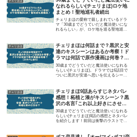
チェリまほ
方はこちら頼...
なれるらしい(チェリまほ)ロケ地
まとめ！聖地巡礼者続出
チェリまほの愛称で親しまれているドラ
マ「30歳までどうていだと魔法使いにな
れるらしい」が、ロケ地を巡る聖地巡礼
者が続出するほど大人気ドラマとなって
います。そこで撮影場所はどこ？と気に
なる方のために、「30歳までどうていだ
チェリまほは何話まで？黒沢と安
チェリまほ
と魔法使いになれるら...
達のキスシーンはあるか考察！ド
ラマは何話で原作漫画は何巻？
(ネタバレあり)
30歳までどうていだと魔法使いになれる
らしい(チェリまほ)。ドラマでは6話目で
ついに黒沢が安達へ思いを伝えるシーン
がありました。大人気BLボーイズラブ漫
画として人気のチェリまほ。ドラマもい
よいよ中盤に入り、チェリまほの最終回
チェリまほ9話あらすじネタバレ
チェリまほ
が何話までかが気...
感想！柘植と湊がキスシーン？黒
沢の名言｢これ以上好きにさせて
どうしろっていうんだよ｣
30歳までどうていだと魔法使いになれる
らしい(チェリまほ)9話の感想とネタバレ
を紹介します！前回は衝撃のラストで終
わりましたが、果たして柘植と湊の2人の
関係はどうなっていくのでしょうか？そ
して前回は2人きりのデートとならなかっ
ボス恋見逃し『オー!マイ･ボス!恋