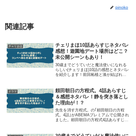
pinoko
関連記事
チェリまほ10話あらすじネタバレ
チェリまほ
感想！遊園地デート場所はどこ？
未公開シーンもあり！
30歳までどうていだと魔法使いになれる
らしい(チェリまほ)10話の感想とネタバレ
を紹介します！前回柘植と湊が結ばれ、
そして黒沢と安達もゆっくりではあるが1
歩ずつ関係を深めていきましたね！10話
では柘植＆湊のラブラブぶりと安達の新
頼田朝日の方程式。4話あらすじ
ドラマ
しい悩みとは...
＆感想ネタバレ！静を突き落とし
た理由が！？
先生を消す方程式。の｢頼田朝日の方程
式。4話｣がABEMAプレミアムで公開され
ました。頼田朝日の方程式4話あらすじ＆
感想ネタバレです！良かったら最後まで
ご覧ください！＞＞今すぐABEMAプレミ
アムで「頼田朝日の方程式。」を見たい
30歳までどうていだと魔法使いに